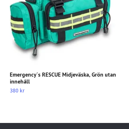
Emergency´s RESCUE Midjeväska, Grön utan
T
innehåll
2
380 kr