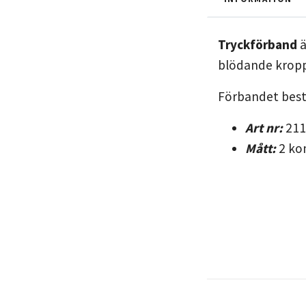
Tryckförband
ä
blödande kropp
Förbandet best
Art nr:
211
Mått:
2 kom