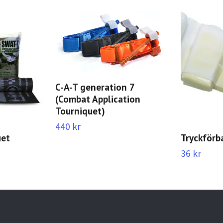
C-A-T generation 7
(Combat Application
Tourniquet)
440 kr
uet
Tryckförb
36 kr