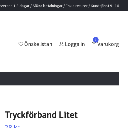
everans 1-3 dagar / Säkra betalningar / Enkla returer / Kundtjänst 9 - 16
0
Önskelistan
Logga in
Varukorg
Tryckförband Litet
28 kr