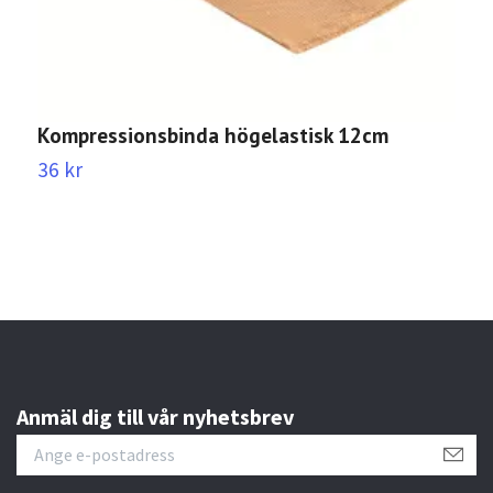
Kompressionsbinda högelastisk 12cm
K
36 kr
3
Anmäl dig till vår nyhetsbrev